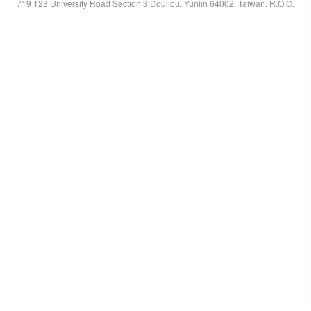
719 123 University Road Section 3 Douliou. Yunlin 64002. Taiwan. R.O.C.