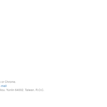
x or Chrome.
-mail
. Yunlin 64002. Taiwan. R.O.C.