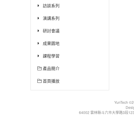
訪談系列
演講系列
研討會議
成果園地
課程學習
產品簡介
首頁播放
YunTech ©20
Desi
64002 雲林縣斗六市大學路3段123號 Tel:+86