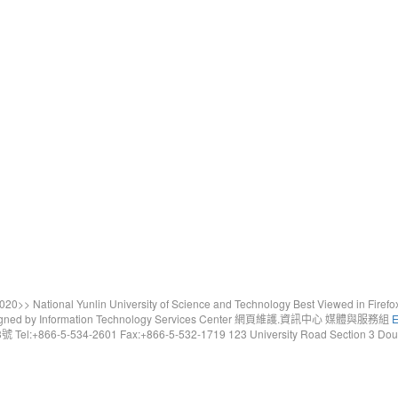
20>> National Yunlin University of Science and Technology Best Viewed in Firefo
gned by Information Technology Services Center 網頁維護.資訊中心 媒體與服務組
E
6-5-534-2601 Fax:+866-5-532-1719 123 University Road Section 3 Douliou