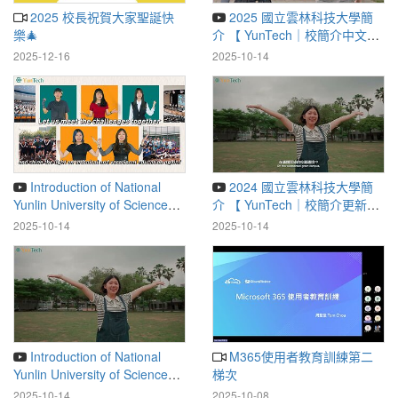
2025 校長祝賀大家聖誕快
2025 國立雲林科技大學簡
樂🎄
介 【 YunTech｜校簡介中文版
】
2025-12-16
2025-10-14
Introduction of National
2024 國立雲林科技大學簡
Yunlin University of Science
介 【 YunTech｜校簡介更新中
and Technology for 2025 【
文版 】
2025-10-14
2025-10-14
YunTech｜校簡介英文版 】
Introduction of National
M365使用者教育訓練第二
Yunlin University of Science
梯次
and Technology for 2024 【
2025-10-14
2025-10-08