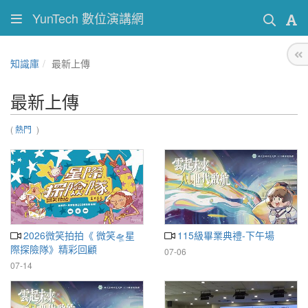
YunTech 數位演講網
知識庫
最新上傳
最新上傳
(
熱門
)
2026微笑拍拍《 微笑🛸星
115級畢業典禮-下午場
際探險隊》精彩回顧
07-06
07-14