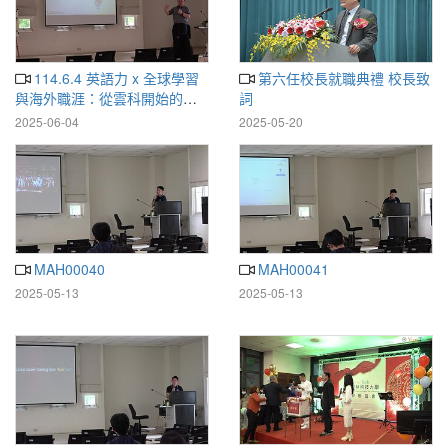
114.6.4 英語力 x 全球學習
第六任校長就職典禮 校長致
與海外職涯：從雲科開始的未
詞
知旅程
2025-06-04
2025-05-20
MAH00040
MAH00041
2025-05-13
2025-05-13