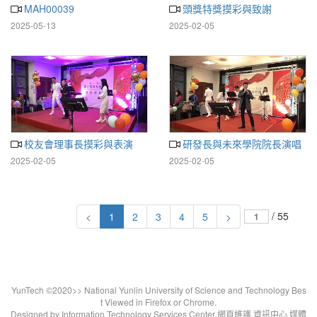
MAH00039
頭獎特獎摸彩與致謝
2025-05-13
2025-02-05
校友會理事長摸彩與表演
研發長與未來學院院長演唱
2025-02-05
2025-02-05
/ 55
<
1
2
3
4
5
>
YunTech ©2020>> National Yunlin University of Science and Technology Bes
t Viewed in Firefox or Chrome.
Designed by Information Technology Services Center 網頁維護.資訊中心 媒體