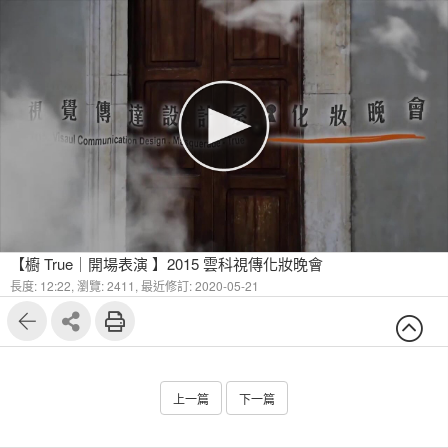
1
4
【櫥 True｜開場表演 】2015 雲科視傳化妝晚會
長度: 12:22,
瀏覽: 2411,
最近修訂: 2020-05-21
上一篇
下一篇