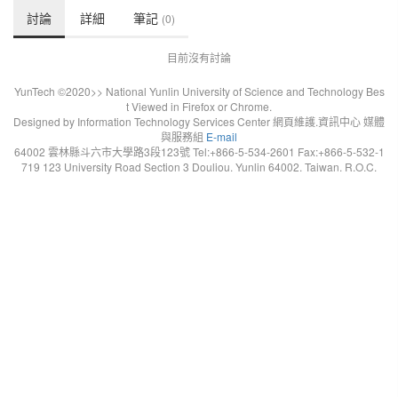
討論
詳細
筆記
(0)
目前沒有討論
YunTech ©2020>> National Yunlin University of Science and Technology Bes
t Viewed in Firefox or Chrome.
Designed by Information Technology Services Center 網頁維護.資訊中心 媒體
與服務組
E-mail
64002 雲林縣斗六市大學路3段123號 Tel:+866-5-534-2601 Fax:+866-5-532-1
719 123 University Road Section 3 Douliou. Yunlin 64002. Taiwan. R.O.C.