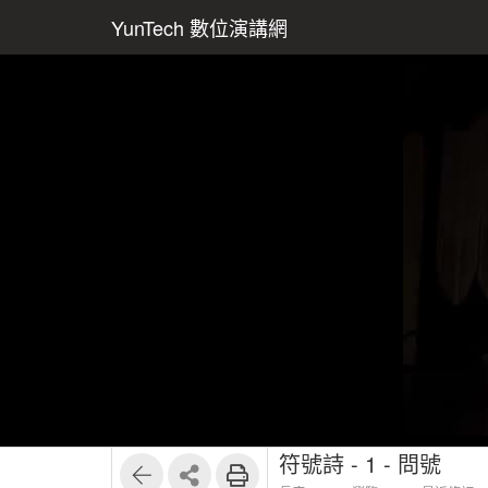
YunTech 數位演講網
符號詩 - 1 - 問號