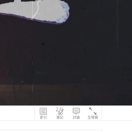
索引
筆記
討論
全螢幕