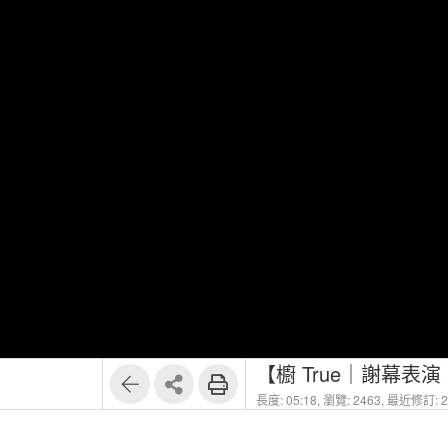
【櫥 True｜謝幕表演
長度: 05:18,
瀏覽: 2463,
最近修訂: 20