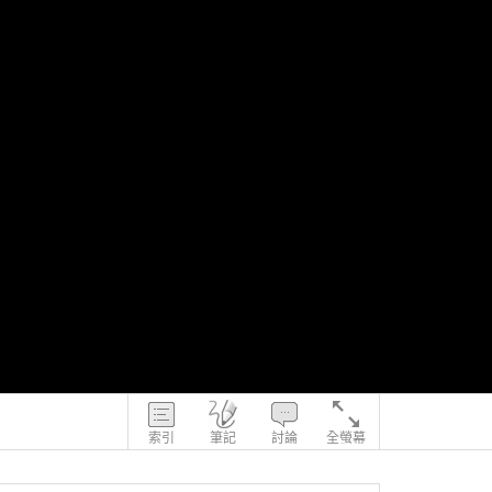
索引
筆記
討論
全螢幕