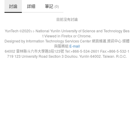
討論
詳細
筆記
(0)
目前沒有討論
YunTech ©2020>> National Yunlin University of Science and Technology Bes
t Viewed in Firefox or Chrome.
Designed by Information Technology Services Center 網頁維護.資訊中心 媒體
與服務組
E-mail
64002 雲林縣斗六市大學路3段123號 Tel:+866-5-534-2601 Fax:+866-5-532-1
719 123 University Road Section 3 Douliou. Yunlin 64002. Taiwan. R.O.C.