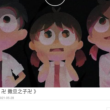
《 卍 撒旦之子卍 》
21-05-28