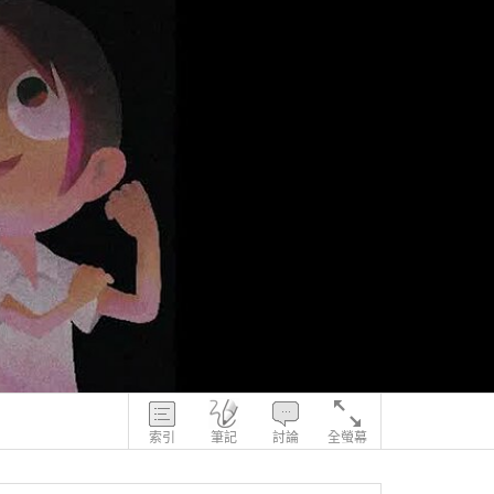
索引
筆記
討論
全螢幕