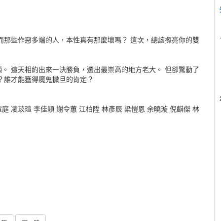
而那些作惡多端的人，本性真有那麼壞嗎？ 這次，總該擦亮你的雙
。 這天相約出來一決勝負，選出最崇高的地方老大。 但卻驚動了
？誰才能獲得魔鬼撒旦的肯定？
瑄庭 凌苡瑄 李佳穎 謝令蕙 江柏陞 林彥辰 梁愷恩 余曉璇 倪麒傑 林