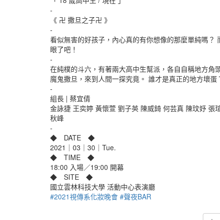
「 18 歲高中生 / 現在 」
-
《 卍 撒旦之子卍 》
-
看似無害的好孩子，內心真的有你想像的那麼單純嗎？ 
眼了吧！
-
在純樸的斗六，有著兩大高中生幫派，各自自稱地方角頭
魔鬼撒旦，來到人間一探究竟。 誰才是真正的地方壞蛋
-
組長 | 蔡宜倩
金詠捷 王奕婷 黃懷萱 劉子英 陳威錡 何芸真 陳玟妤 張
秋峰
-
◆ DATE ◆
2021｜03｜30｜Tue.
◆ TIME ◆
18:00 入場／19:00 開幕
◆ SITE ◆
國立雲林科技大學 活動中心表演廳
#2021視傳系化妝晚會
#聲夜BAR