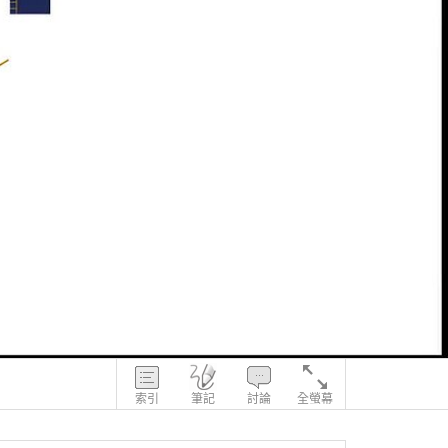
索引
筆記
討論
全螢幕