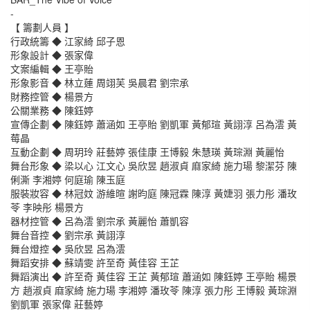
-
【 籌劃人員 】
行政統籌 ◆ 江家綺 邱子恩
形象設計 ◆ 張家偉
文案編輯 ◆ 王亭貽
形象影音 ◆ 林立蓮 周翊芙 吳晨君 劉宗承
財務控管 ◆ 楊景方
公關業務 ◆ 陳鈺婷
宣傳企劃 ◆ 陳鈺婷 蕭涵如 王亭貽 劉凱軍 黃郁瑄 黃詡淳 呂為澐 黃
莓晶
互動企劃 ◆ 周玥玲 莊藝婷 張佳康 王博毅 朱慧瑛 黃琮淵 黃麗怡
舞台形象 ◆ 梁以心 江文心 吳欣昱 趙淑貞 麻家綺 施力瑒 黎潔芬 陳
俐澌 李湘婷 何庭瑜 陳玉庭
服裝妝容 ◆ 林冠妏 游維暄 謝昀庭 陳冠霖 陳淳 黃婕羽 張力彤 潘玫
苓 李映彤 楊景方
器材控管 ◆ 呂為澐 劉宗承 黃麗怡 蕭凱容
舞台音控 ◆ 劉宗承 黃詡淳
舞台燈控 ◆ 吳欣昱 呂為澐
舞蹈安排 ◆ 蘇靖雯 許至奇 黃佳容 王芷
舞蹈演出 ◆ 許至奇 黃佳容 王芷 黃郁瑄 蕭涵如 陳鈺婷 王亭貽 楊景
方 趙淑貞 麻家綺 施力瑒 李湘婷 潘玫苓 陳淳 張力彤 王博毅 黃琮淵
劉凱軍 張家偉 莊藝婷