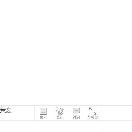
- 茉忘
索引
筆記
討論
全螢幕