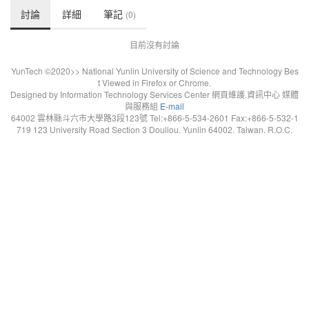
討論
詳細
筆記
(0)
目前沒有討論
YunTech ©2020>> National Yunlin University of Science and Technology Bes
t Viewed in Firefox or Chrome.
Designed by Information Technology Services Center 網頁維護.資訊中心 媒體
與服務組
E-mail
64002 雲林縣斗六市大學路3段123號 Tel:+866-5-534-2601 Fax:+866-5-532-1
719 123 University Road Section 3 Douliou. Yunlin 64002. Taiwan. R.O.C.