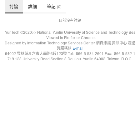
討論
詳細
筆記
(0)
目前沒有討論
YunTech ©2020>> National Yunlin University of Science and Technology Bes
t Viewed in Firefox or Chrome.
Designed by Information Technology Services Center 網頁維護.資訊中心 媒體
與服務組
E-mail
64002 雲林縣斗六市大學路3段123號 Tel:+866-5-534-2601 Fax:+866-5-532-1
719 123 University Road Section 3 Douliou. Yunlin 64002. Taiwan. R.O.C.