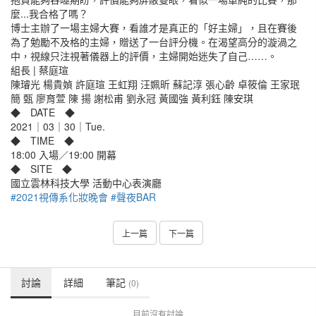
麼...我合格了嗎？
博士主辦了一場主婦大賽，看誰才是真正的「好主婦」，且在賽後
為了勉勵不及格的主婦，贈送了一台評分機。在渴望高分的漩渦之
中，視線只注視著儀器上的評價，主婦開始迷失了自己……。
組長 | 蔡庭瑄
陳璿光 楊貴媜 許庭瑄 王虹翔 汪姵昕 蘇記淳 張心齡 卓筱倫 王家珉
簡 甄 廖育萱 陳 揚 謝松甫 劉永冠 黃國強 黃利鈺 陳安琪
◆ DATE ◆
2021｜03｜30｜Tue.
◆ TIME ◆
18:00 入場／19:00 開幕
◆ SITE ◆
國立雲林科技大學 活動中心表演廳
#2021視傳系化妝晚會
#聲夜BAR
上一篇
下一篇
討論
詳細
筆記
(0)
目前沒有討論