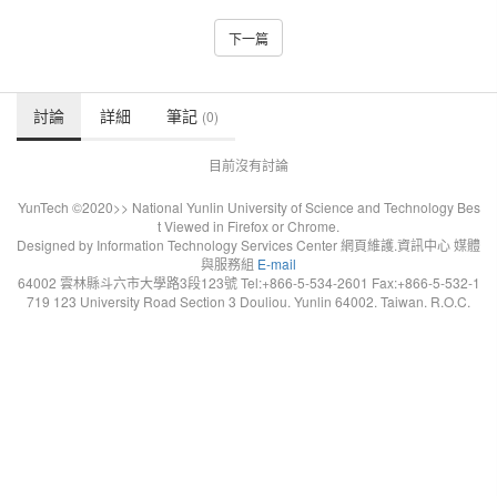
下一篇
討論
詳細
筆記
(0)
目前沒有討論
YunTech ©2020>> National Yunlin University of Science and Technology Bes
t Viewed in Firefox or Chrome.
Designed by Information Technology Services Center 網頁維護.資訊中心 媒體
與服務組
E-mail
64002 雲林縣斗六市大學路3段123號 Tel:+866-5-534-2601 Fax:+866-5-532-1
719 123 University Road Section 3 Douliou. Yunlin 64002. Taiwan. R.O.C.